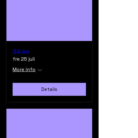
34:an
fre 25 juli
More info
Details