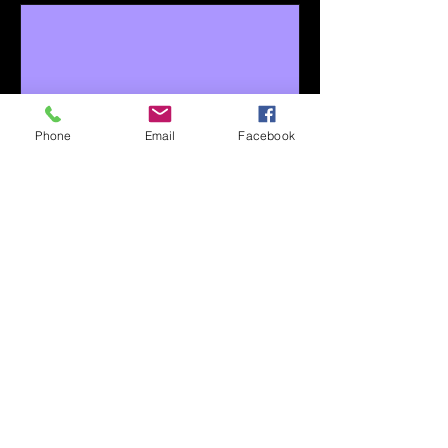
Phone
Email
Facebook
Stopet
lör 22 mars
More info
Details